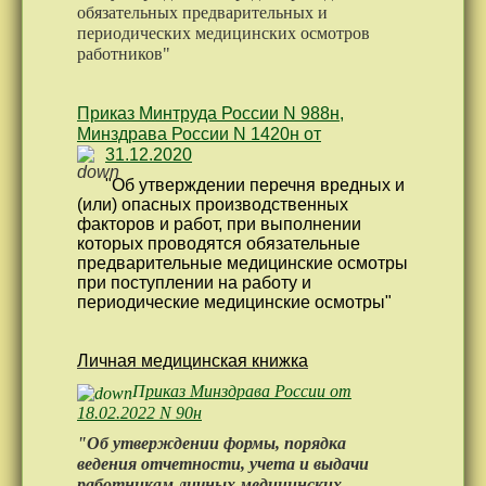
обязательных предварительных и
периодических медицинских осмотров
ПАМЯТКИ
работников"
ОТЗЫВЫ
ВАКАНСИИ
Приказ Минтруда России N 988н,
Минздрава России N 1420н от
ПРАВИЛА
31.12.2020
ГОС КОНТРОЛЬ
"Об утверждении перечня вредных и
(или) опасных производственных
факторов и работ, при выполнении
которых проводятся обязательные
предварительные медицинские осмотры
при поступлении на работу и
периодические медицинские осмотры"
Личная медицинская книжка
П
риказ Минздрава России от
18.02.2022 N 90н
"Об утверждении формы, порядка
ведения отчетности, учета и выдачи
работникам личных медицинских