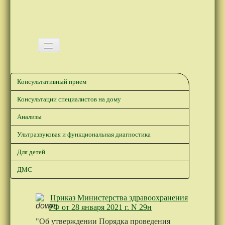
ВИТА
Консультативный прием
О НАС
Консультации специалистов на дому
СПЕЦИАЛИСТЫ
Анализы
УСЛУГИ И ЦЕНЫ
Ультразвуковая и функциональная диагностика
ГРАФИК РАБОТЫ
Для детей
НОВОСТИ
ДМС
ЭТО ВАЖНО ЗНАТЬ!
ПРОФОСМОТРЫ
Приказ Министерства здравоохранения
ВОДИТЕЛЯМ
РФ от 28 января 2021 г. N 29н
"Об утверждении Порядка проведения
ВОЗВРАТ НДФЛ